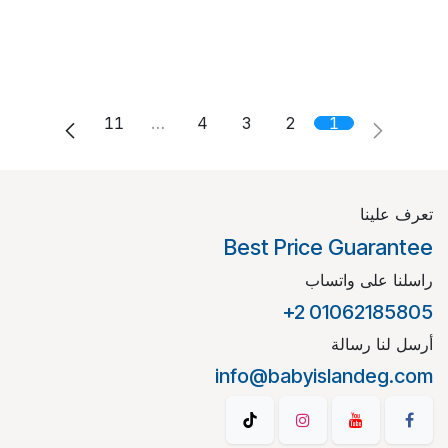
11
…
4
3
2
1
تعرف علينا
Best Price Guarantee
راسلنا على واتساب
+2 01062185805
أرسل لنا رسالة
info@babyislandeg.com