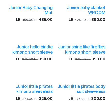
Junior Baby Changing
Junior baby blanket
Mat
WROOM
LE
435.00
LE
390.00
490.00
LE
425.00
LE
Junior hello biridie
Junior shine like fireflies
kimono short sleeve
kimono short sleeve
LE
350.00
LE
350.00
375.00
LE
375.00
LE
Junior little pirates
Junior little pirates body
kimono sleeveless
suit sleeveless
LE
325.00
LE
300.00
375.00
LE
375.00
LE