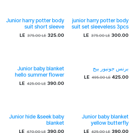
Junior harry potter body
junior harry potter body
suit short sleeve
suit set sleeveless 3pcs
LE
325.00
LE
300.00
375.00
LE
375.00
LE
برنس جونيور بيج
Junior baby blanket
hello summer flower
LE
425.00
495.00
LE
LE
390.00
425.00
LE
Junior hide &seek baby
Junior baby blanket
blanket
yellow butterfly
LE
390.00
LE
390.00
470.00
LE
425.00
LE