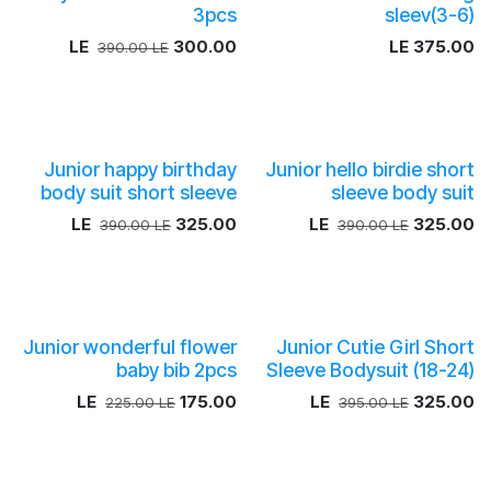
3pcs
sleev(3-6)
LE
300.00
LE
375.00
390.00
LE
Junior happy birthday
Junior hello birdie short
body suit short sleeve
sleeve body suit
LE
325.00
LE
325.00
390.00
LE
390.00
LE
Junior wonderful flower
Junior Cutie Girl Short
baby bib 2pcs
Sleeve Bodysuit (18-24)
LE
175.00
LE
325.00
225.00
LE
395.00
LE