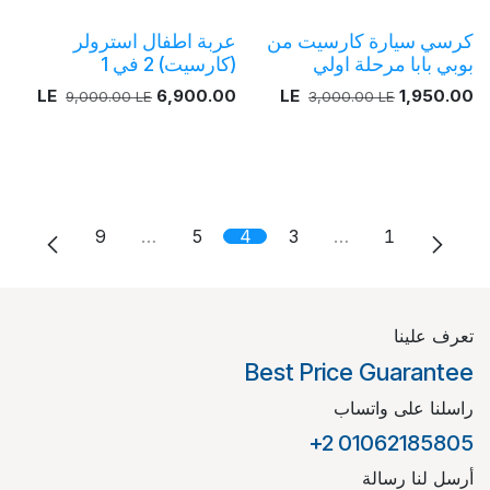
كرسي سيارة كارسيت من
عربة اطفال استرولر
بوبي بابا مرحلة اولي
(كارسيت) 2 في 1
LE
6,900.00
LE
1,950.00
9,000.00
LE
3,000.00
LE
9
…
5
4
3
…
1
تعرف علينا
Best Price Guarantee
راسلنا على واتساب
+2 01062185805
أرسل لنا رسالة