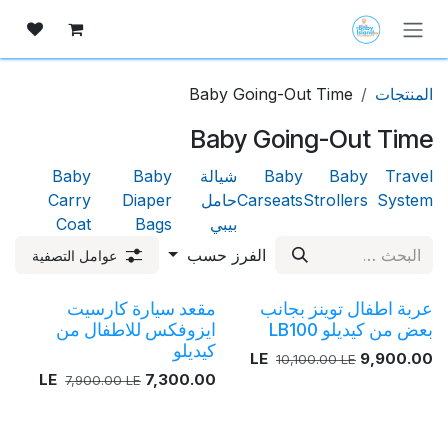
خطي للذهاب إلى المحتوى
المنتجات
Baby Going-Out Time
Baby Going-Out Time
Travel
Baby
Baby
شيالة
Baby
Baby
System
Strollers
Carseats
حامل
Diaper
Carry
بيبي
Bags
Coat
الفرز حسب
عوامل التصفية
عربة اطفال توينز بجانب
مقعد سيارة كارسيت
بعض من كيديلو LB100
ايزوفكس للاطفال من
كيديلو
LE
9,900.00
10,100.00
LE
LE
7,300.00
7,900.00
LE