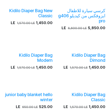
كرسي سيارة للاطفال
Kidilo Diaper Bag New
ايزوفكس من كيديلو g406
Classic
pro
LE
1,450.00
1,570.00
LE
LE
5,850.00
6,600.00
LE
Kidilo Diaper Bag
Kidilo Diaper Bag
Modern
Dimond
LE
1,450.00
LE
1,450.00
1,570.00
LE
1,570.00
LE
junior baby blanket hello
Kidilo Diaper Bag
winter
Classic
LE
525.00
LE
1,450.00
650.00
LE
1,570.00
LE